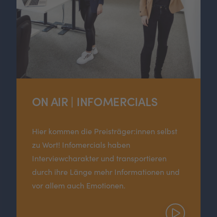
ON AIR | INFOMERCIALS
Hier kommen die Preisträger:innen selbst
zu Wort! Infomercials haben
Interviewcharakter und transportieren
durch ihre Länge mehr Informationen und
vor allem auch Emotionen.