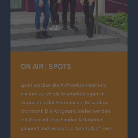
ON AIR | SPOTS
Spots wecken die Aufmerksamkeit und
bleiben durch die Wiederholungen im
Gedächtnis der Hörer:innen. Besonders
charmant: Die Ausgezeichneten werden
mit ihren entsprechenden Kategorien
genannt und werden so zum Talk of Town!